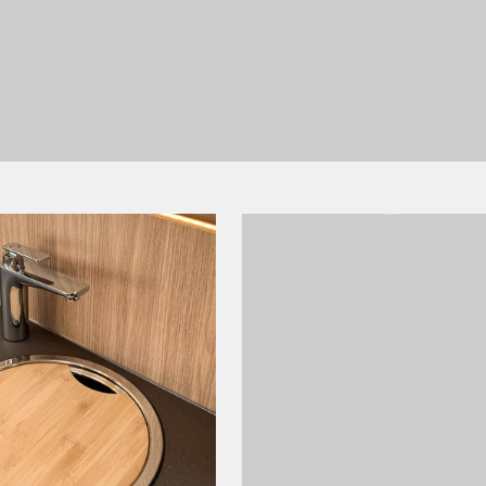
Time for a new tabletop in 
The new table is available in
Naturally with various edge 
Learn more