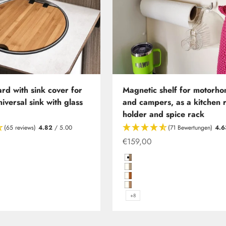
rd with sink cover for
Magnetic shelf for motorh
iversal sink with glass
and campers, as a kitchen r
holder and spice rack
(65 reviews)
4.82
/ 5.00
(71 Bewertungen)
4.6
r
Offer from
€159,00
rbon
Hochglanzweiß in Birke (Mult
Hochglanzweiß mit Kante in P
Hochglanzweiß mit Kante in 
Hochglanzweiß mit Kante in 
+8