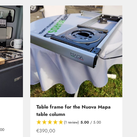
Table frame for the Nuova Mapa
table column
(1 review)
5.00
/ 5.00
.00
Offer from
€390,00