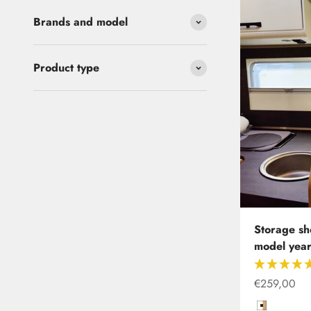
Brands and model
Product type
Storage sh
model yea
Offer from
€259,00
Clesana C1 