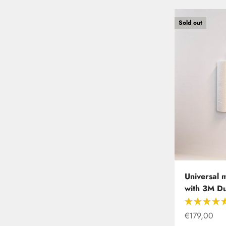
Sold out
Universal 
with 3M Du
Offer from
€179,00