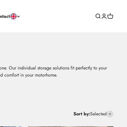
ntact
Open search
Open custome
Open shop
ne. Our individual storage solutions fit perfectly to your
and comfort in your motorhome.
Sort by:
Selected