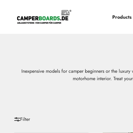
Skip to content
CamperBoards
Products
Inexpensive models for camper beginners or the luxury var
motorhome interior. Treat you
Filter