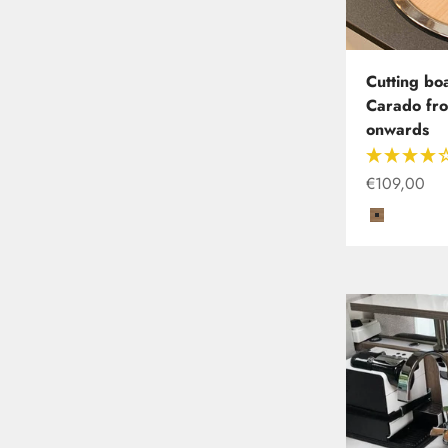
Cutting boa
Carado fr
onwards
Offer
€109,00
Coffee/Ca