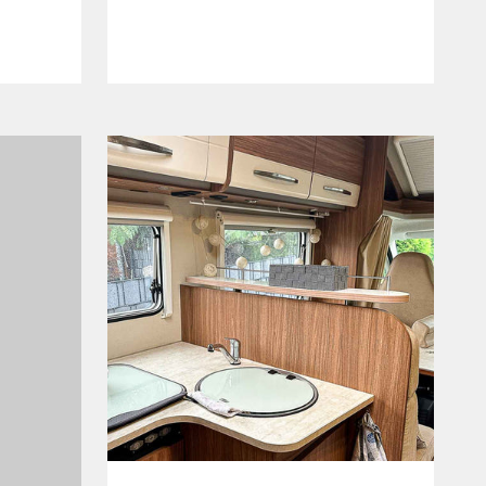
Grau/Anthrazit
Hochglanzweiß mit Kante in Kirsche/Havanna
üster Salisbury
e
Ulme Trüffel
 Kirsche/Havanna