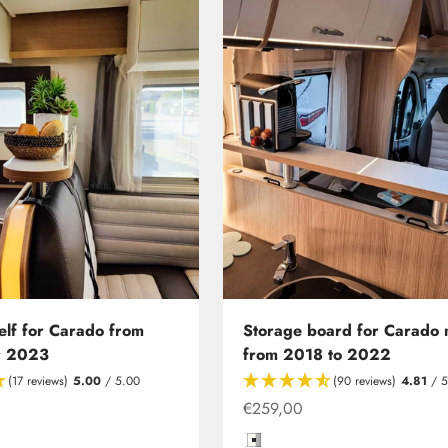
elf for Carado from
Storage board for Carado 
r 2023
from 2018 to 2022
(17 reviews)
5.00
/ 5.00
(90 reviews)
4.81
/ 5
Offer from
€259,00
- waterless toilet including installation