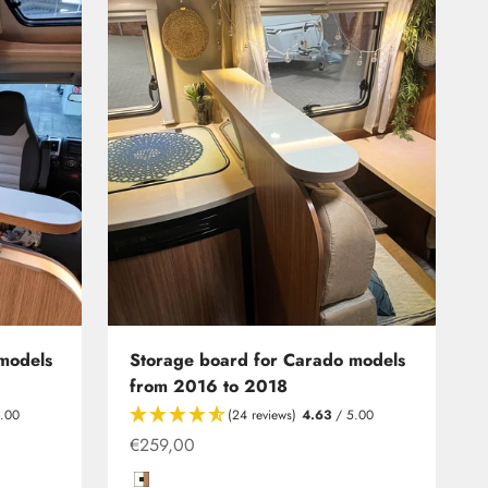
models
Storage board for Carado models
from 2016 to 2018
.00
(24 reviews)
4.63
/ 5.00
Offer from
€259,00