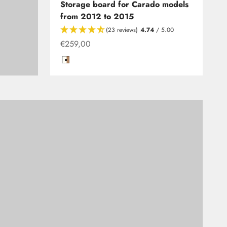
Storage board for Carado models
from 2012 to 2015
your motorhome, caravan or camper?
(23 reviews)
4.74
/ 5.00
Offer from
€259,00
 various shapes, as well as foldable or classic.
colors to match our storage boards and shelves.
Hochglanzweiß mit Kante in Kirsche/Havanna