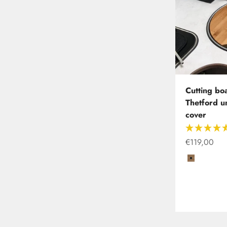
Cutting boa
Thetford un
cover
Special offe
€119,00
Coffee/Ca